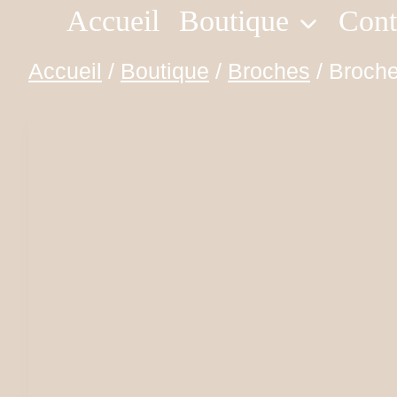
Accueil
Boutique
Cont
Aller
au
Accueil
/
Boutique
/
Broches
/
Broche
contenu