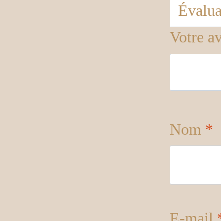
Votre a
Nom
*
E-mail