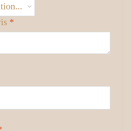
vis
*
*