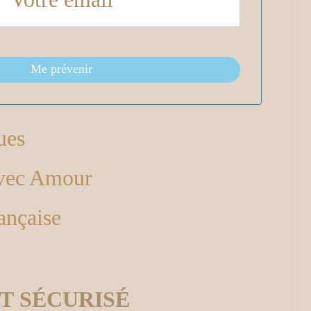
Me prévenir
ues
avec Amour
ançaise
T SÉCURISÉ