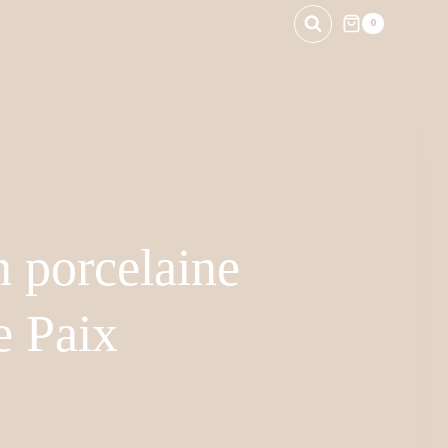
0
 porcelaine
e Paix