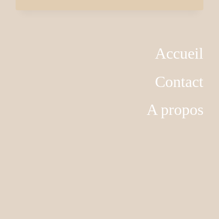
prix :
10,00 €
Accueil
à
Contact
100,00 €
A propos