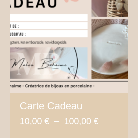
Carte Cadeau
Plage
10,00
€
–
100,00
€
de