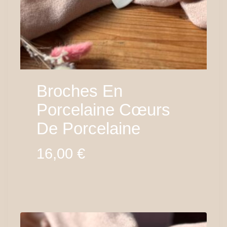
Broches En
Porcelaine Cœurs
De Porcelaine
16,00
€