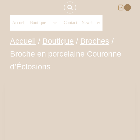
Aller
0
Ouvrir/fermer
au
Accueil
Boutique
Contact
Newsletter
le
menu
contenu
Accueil
/
Boutique
/
Broches
/
enfant
Broche en porcelaine Couronne
d’Éclosions