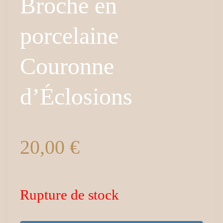
Broche en
porcelaine
Couronne
d’Éclosions
20,00
€
Rupture de stock