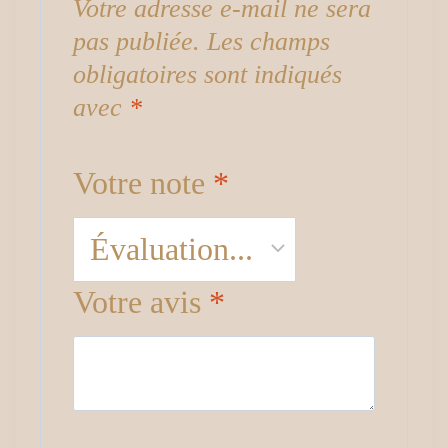
Votre adresse e-mail ne sera
pas publiée.
Les champs
obligatoires sont indiqués
avec
*
Votre note
*
Votre avis
*