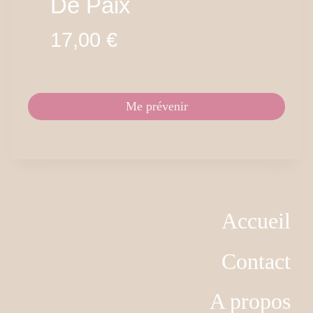
De Paix
17,00
€
Me prévenir
Accueil
Contact
A propos