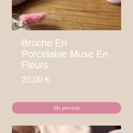
Broche En
Porcelaine Muse En
Fleurs
20,00
€
Me prévenir