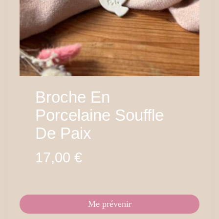
Broche En
Porcelaine Souffle
De Paix
17,00
€
Me prévenir