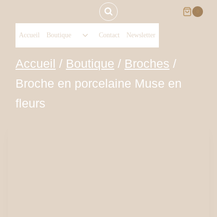
Aller
0
Ouvrir/fermer
au
Accueil
Boutique
Contact
Newsletter
le
menu
contenu
Accueil
/
Boutique
/
Broches
/
enfant
Broche en porcelaine Muse en
fleurs