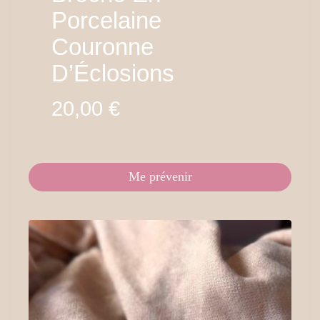
Porcelaine
Couronne
D’Éclosions
20,00
€
Me prévenir