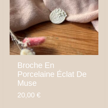
Broche En
Porcelaine Éclat De
Muse
20,00
€