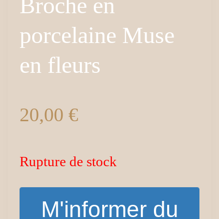
Broche en
porcelaine Muse
en fleurs
20,00
€
Rupture de stock
M'informer du