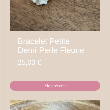
Bracelet Petite
Demi-Perle Fleurie
25,00
€
Me prévenir