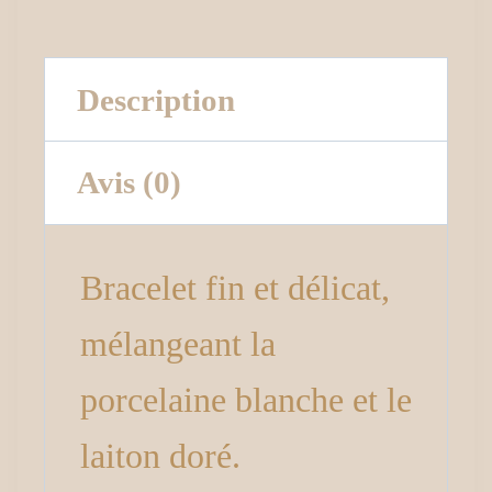
Description
Avis (0)
Bracelet fin et délicat,
mélangeant la
porcelaine blanche et le
laiton doré.