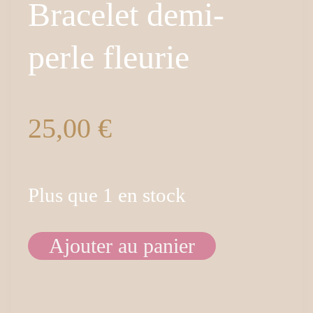
Bracelet demi-
perle fleurie
25,00
€
Plus que 1 en stock
Ajouter au panier
quantité
de