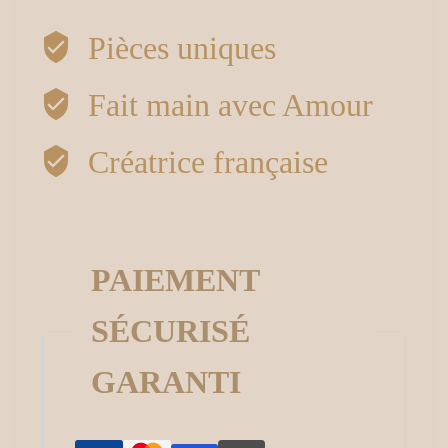
Bracelet
Pièces uniques
demi-
Fait main avec Amour
perle
Créatrice française
fleurie
PAIEMENT
SÉCURISÉ
GARANTI