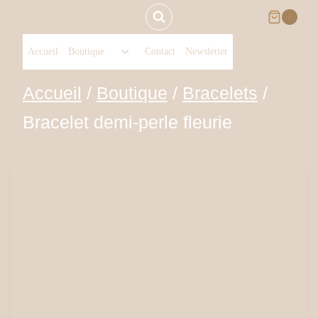
Aller
0
Ouvrir/fermer
au
Accueil
Boutique
Contact
Newsletter
le
menu
contenu
Accueil
/
Boutique
/
Bracelets
/
enfant
Bracelet demi-perle fleurie