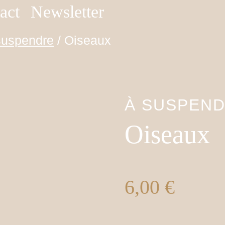
act
Newsletter
suspendre
/
Oiseaux
À SUSPEN
Oiseaux
6,00
€