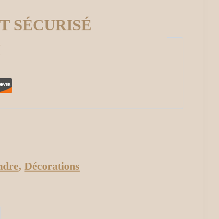
T SÉCURISÉ
I
ndre
,
Décorations