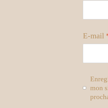
E-mail
Enreg
mon s
proch