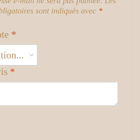
esse e-mail ne sera pas publiée.
Les
ligatoires sont indiqués avec
*
ote
*
vis
*