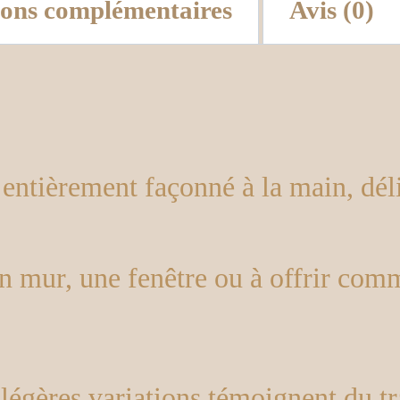
ions complémentaires
Avis (0)
 entièrement façonné à la main, dé
n mur, une fenêtre ou à offrir comm
légères variations témoignent du trav