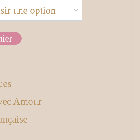
nier
ues
avec Amour
ançaise