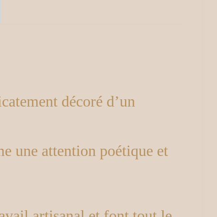
licatement décoré d’un
e une attention poétique et
ail artisanal et font tout le