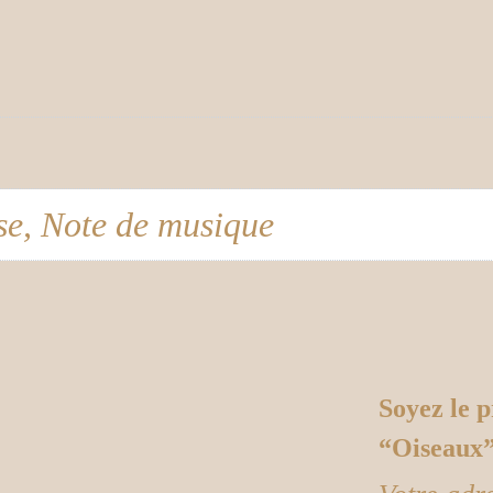
sse, Note de musique
Soyez le p
“Oiseaux