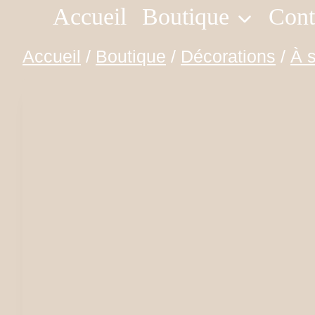
Accueil
Boutique
Cont
Aller
au
Accueil
/
Boutique
/
Décorations
/
À 
contenu