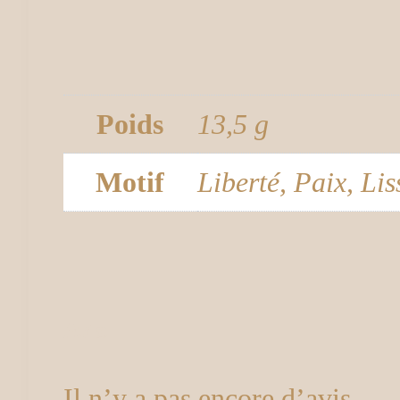
Poids
13,5 g
Motif
Liberté, Paix, Li
Avis
Il n’y a pas encore d’avis.