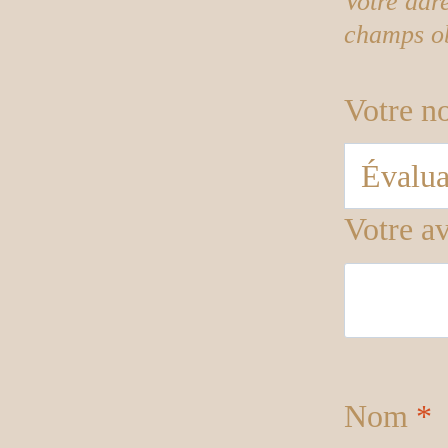
Votre adr
champs ob
Votre n
Votre a
Nom
*