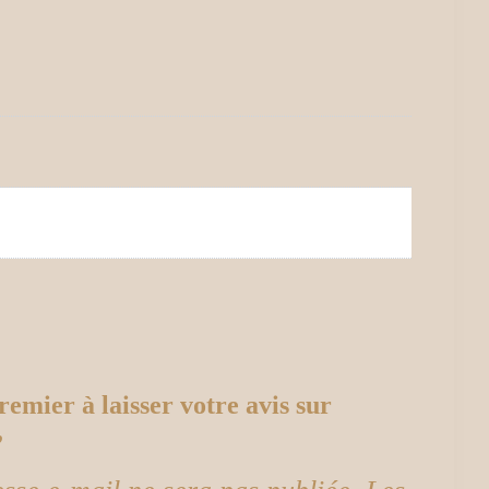
remier à laisser votre avis sur
”