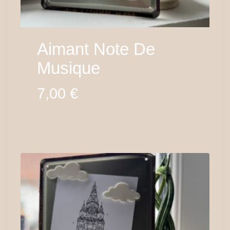
Aimant Note De
Musique
7,00
€