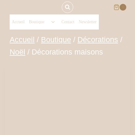
Aller
0
Ouvrir/fermer
au
Accueil
Boutique
Contact
Newsletter
le
menu
contenu
Accueil
/
Boutique
/
Décorations
/
enfant
Noël
/
Décorations maisons