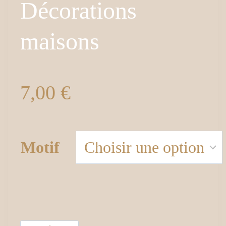
Décorations
maisons
7,00
€
Motif