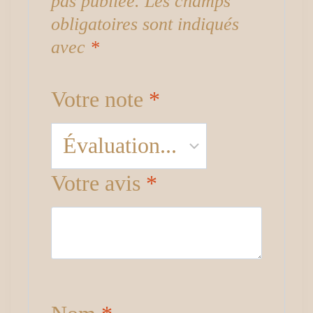
pas publiée.
Les champs
obligatoires sont indiqués
avec
*
Votre note
*
Votre avis
*