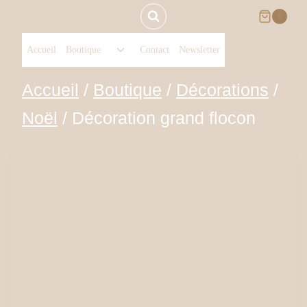
Aller
0
Ouvrir/fermer
au
Accueil
Boutique
Contact
Newsletter
le
menu
contenu
Accueil
/
Boutique
/
Décorations
/
enfant
Noël
/
Décoration grand flocon