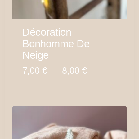
Décoration
Bonhomme De
Neige
Plage
7,00
€
–
8,00
€
de
prix :
7,00 €
à