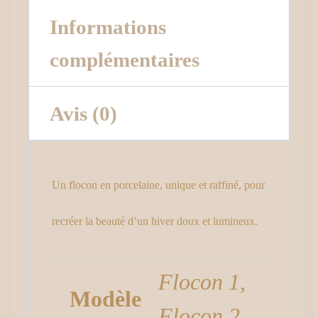
Informations
complémentaires
Avis (0)
Un flocon en porcelaine, unique et raffiné, pour
recréer la beauté d’un hiver doux et lumineux.
Flocon 1,
Modèle
Flocon 2