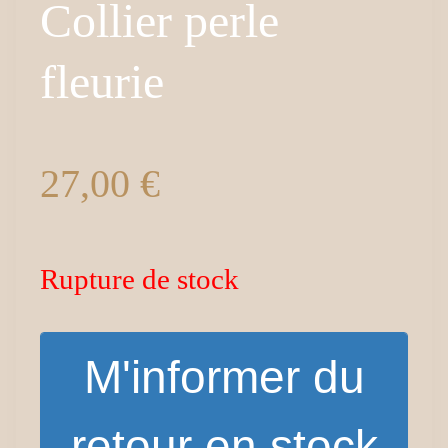
Collier perle
fleurie
27,00
€
Rupture de stock
M'informer du
retour en stock