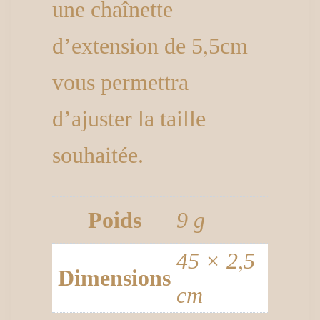
une chaînette
d’extension de 5,5cm
vous permettra
d’ajuster la taille
souhaitée.
Poids
9 g
45 × 2,5
Dimensions
cm