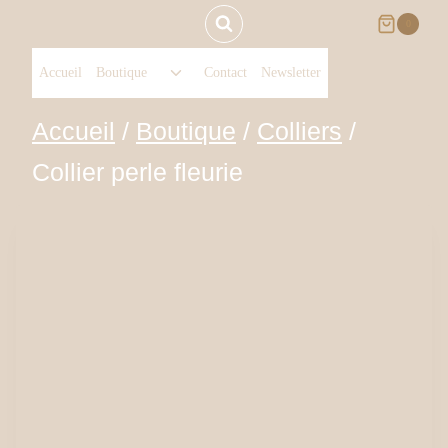
Aller
0
Ouvrir/fermer
au
Accueil
Boutique
Contact
Newsletter
le
menu
contenu
Accueil
/
Boutique
/
Colliers
/
enfant
Collier perle fleurie