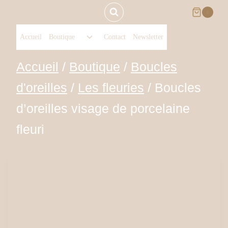
Aller
0
Ouvrir/fermer
au
Accueil
Boutique
Contact
Newsletter
le
menu
contenu
Accueil
/
Boutique
/
Boucles
enfant
d'oreilles
/
Les fleuries
/
Boucles
d’oreilles visage de porcelaine
fleuri