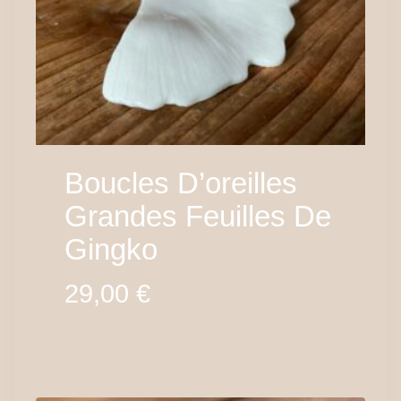
Boucles D’oreilles
Grandes Feuilles De
Gingko
29,00
€