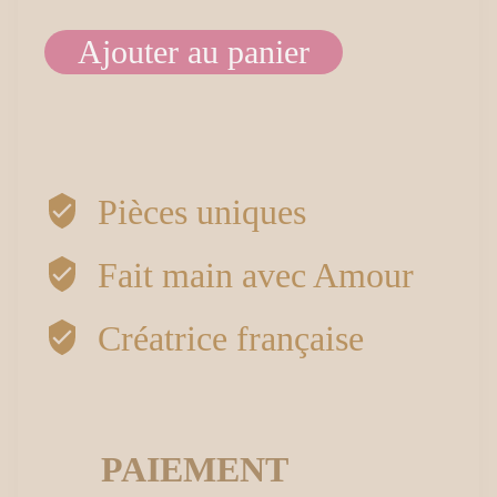
Ajouter au panier
quantité
de
Boucles
Pièces uniques
d’oreilles
Fait main avec Amour
visage
Créatrice française
de
porcelaine
fleuri
PAIEMENT