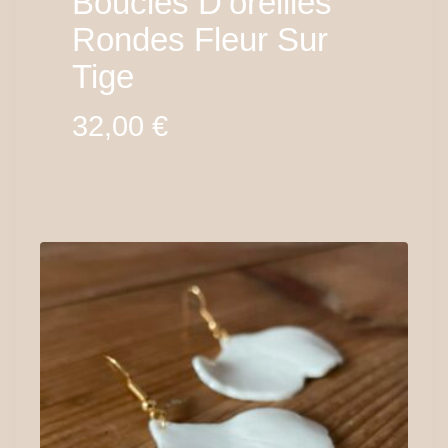
Boucles D’oreilles
Rondes Fleur Sur
Tige
32,00
€