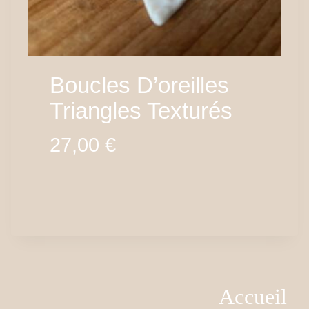
Boucles D’oreilles
Triangles Texturés
27,00
€
Accueil