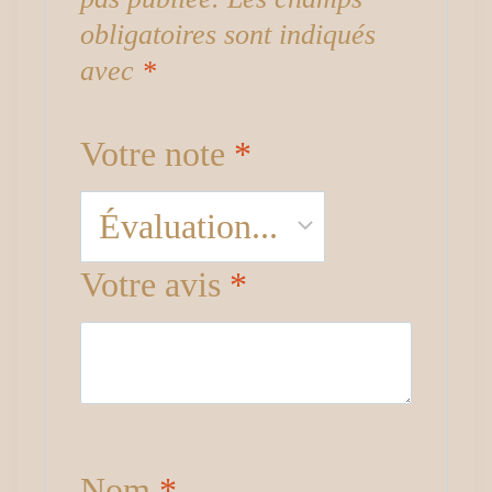
obligatoires sont indiqués
avec
*
Votre note
*
Votre avis
*
Nom
*