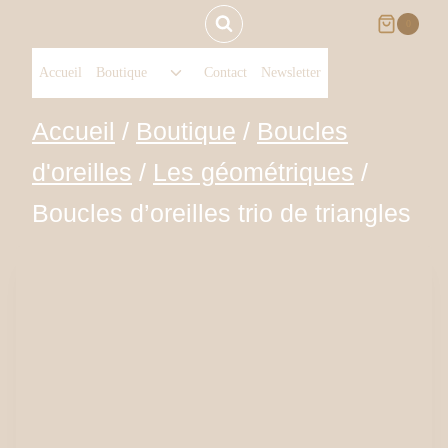
Aller
0
Ouvrir/fermer
au
Accueil
Boutique
Contact
Newsletter
le
menu
contenu
Accueil
/
Boutique
/
Boucles
enfant
d'oreilles
/
Les géométriques
/
Boucles d’oreilles trio de triangles