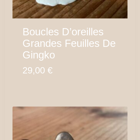
Boucles D’oreilles
Grandes Feuilles De
Gingko
29,00
€