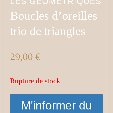
LES GÉOMÉTRIQUES
Boucles d’oreilles
trio de triangles
29,00
€
Rupture de stock
M'informer du