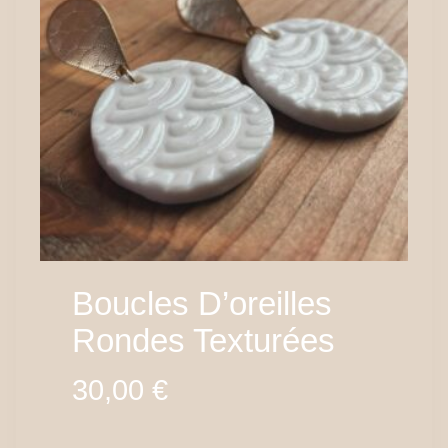
Boucles D’oreilles
Rondes Texturées
30,00
€