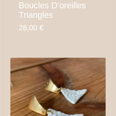
Boucles D’oreilles
Triangles
28,00
€