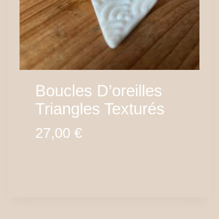
Boucles D’oreilles
Triangles Texturés
27,00
€