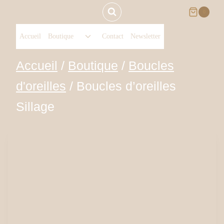
Aller
0
Ouvrir/fermer
au
Accueil
Boutique
Contact
Newsletter
le
menu
contenu
Accueil
/
Boutique
/
Boucles
enfant
d'oreilles
/
Boucles d’oreilles
Sillage