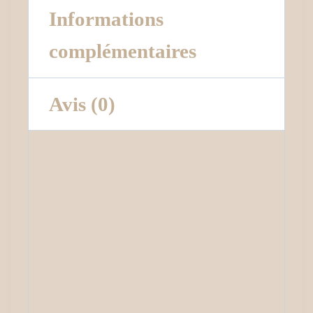
Informations
complémentaires
Avis (0)
Boucles
d’oreilles
Silla
ge