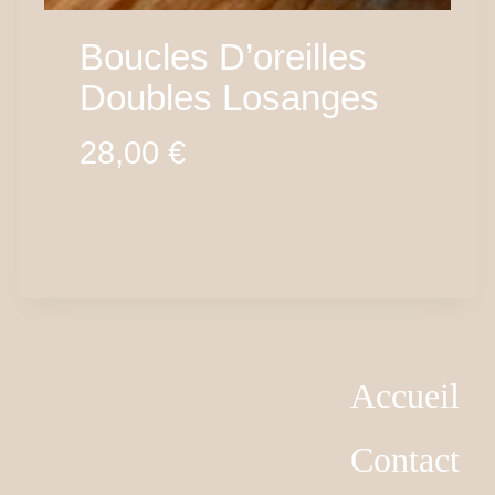
Boucles D’oreilles
Doubles Losanges
28,00
€
Accueil
Contact