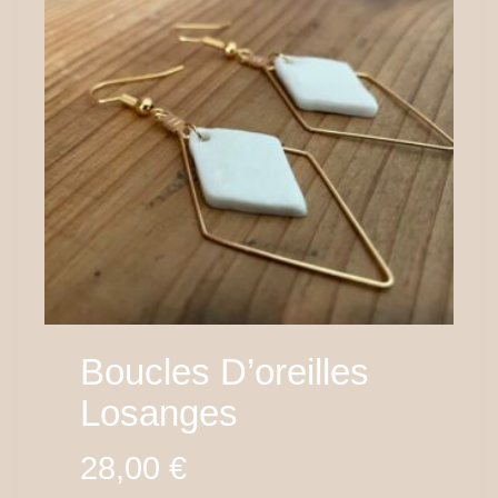
Boucles D’oreilles
Losanges
28,00
€