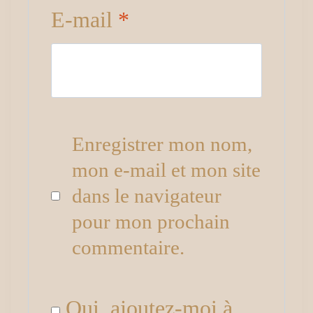
E-mail
*
Enregistrer mon nom,
mon e-mail et mon site
dans le navigateur
pour mon prochain
commentaire.
Oui, ajoutez-moi à