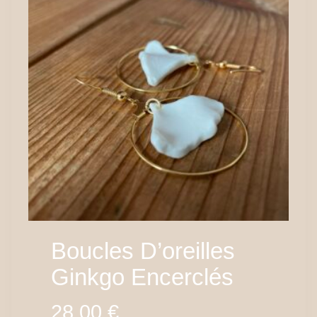
Boucles D’oreilles
Ginkgo Encerclés
28,00
€