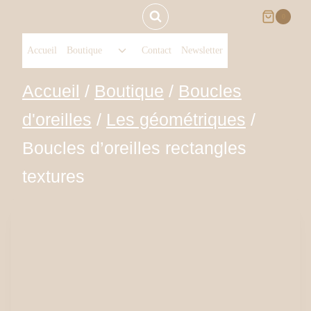
Aller
0
Ouvrir/fermer
au
Accueil
Boutique
Contact
Newsletter
le
menu
contenu
Accueil
/
Boutique
/
Boucles
enfant
d'oreilles
/
Les géométriques
/
Boucles d’oreilles rectangles
textures