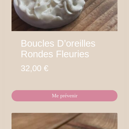
Boucles D’oreilles
Rondes Fleuries
32,00
€
Me prévenir