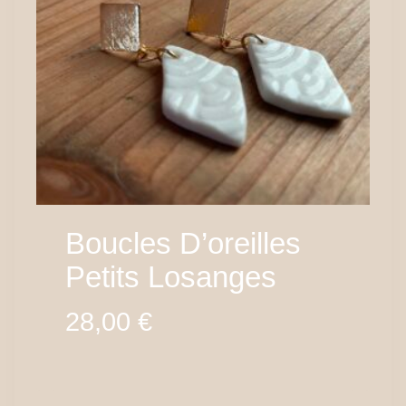
Boucles D’oreilles
Petits Losanges
28,00
€