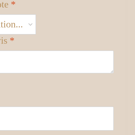
ote
*
vis
*