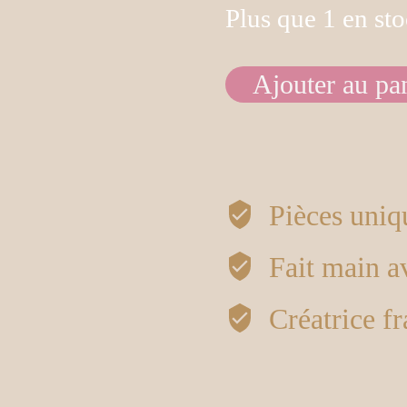
Plus que 1 en st
Ajouter au pa
quantité
de
Boucles
Pièces uniq
d’oreilles
Fait main 
Botanica
Créatrice fr