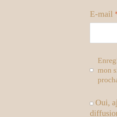
E-mail
Enreg
mon s
proch
Oui, aj
diffusio