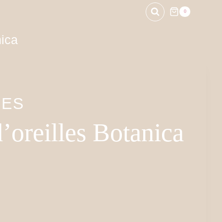
0
nica
IES
’oreilles Botanica