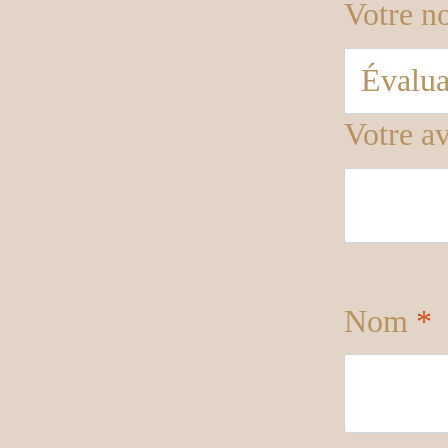
Votre n
Votre a
Nom
*