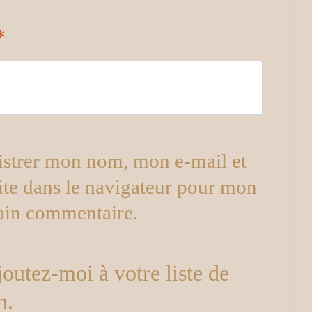
*
istrer mon nom, mon e-mail et
ite dans le navigateur pour mon
ain commentaire.
outez-moi à votre liste de
n.