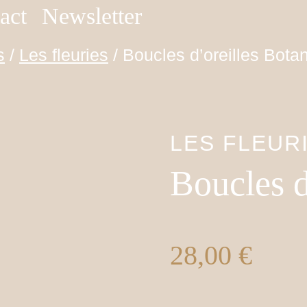
act
Newsletter
s
/
Les fleuries
/
Boucles d’oreilles Bota
LES FLEUR
Boucles d
28,00
€