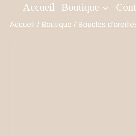
Accueil
Boutique
Cont
Aller
au
Accueil
/
Boutique
/
Boucles d'oreille
contenu