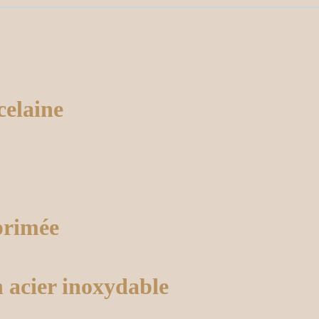
celaine
mprimée
n acier inoxydable