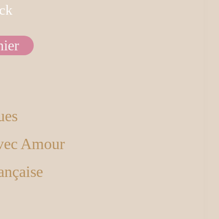
ock
nier
ues
avec Amour
ançaise