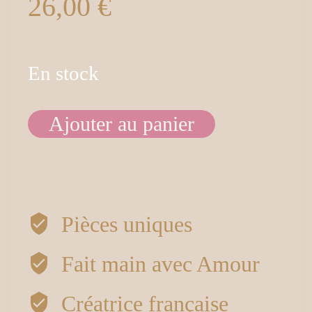
26,00
€
En stock
Ajouter au panier
quantité
de
Petites
Pièces uniques
créoles
Fait main avec Amour
hexagones
Créatrice française