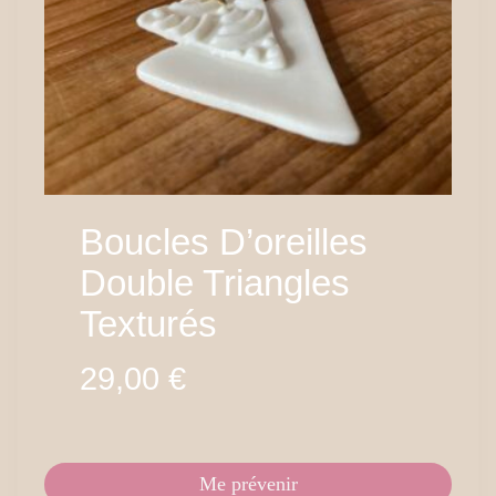
Boucles D’oreilles
Double Triangles
Texturés
29,00
€
Me prévenir