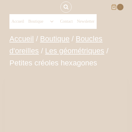
Aller
0
Ouvrir/fermer
au
Accueil
Boutique
Contact
Newsletter
le
menu
contenu
Accueil
/
Boutique
/
Boucles
enfant
d'oreilles
/
Les géométriques
/
Petites créoles hexagones