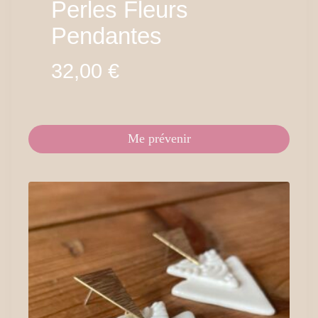
Perles Fleurs
Pendantes
32,00
€
Me prévenir