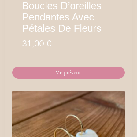
Boucles D’oreilles
Pendantes Avec
Pétales De Fleurs
31,00
€
Me prévenir