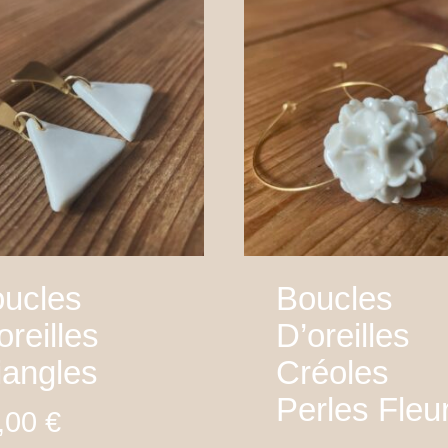
ucles
Boucles
oreilles
D’oreilles
iangles
Créoles
Perles Fleu
,00
€