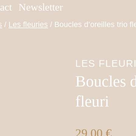
act
Newsletter
s
/
Les fleuries
/
Boucles d’oreilles trio fl
LES FLEUR
Boucles d’
fleuri
29,00
€