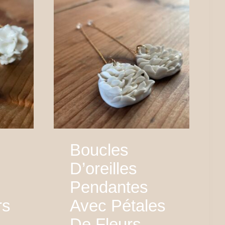
Boucles
D’oreilles
Pendantes
rs
Avec Pétales
De Fleurs