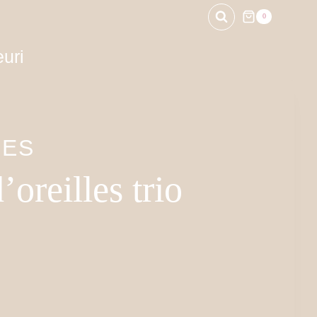
0
euri
IES
oreilles trio