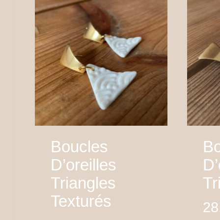
Boucles
Bo
D’oreilles
D’
Triangles
Tr
Texturés
28