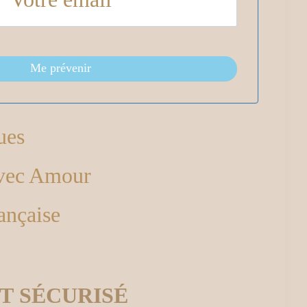
Me prévenir
ues
avec Amour
ançaise
T SÉCURISÉ