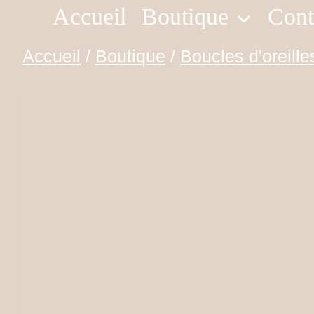
Accueil
Boutique
Cont
Aller
au
Accueil
/
Boutique
/
Boucles d'oreille
contenu