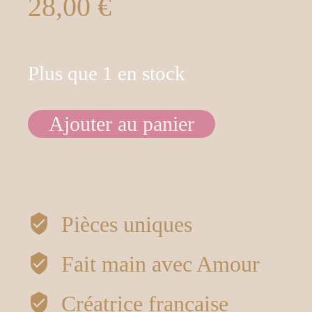
28,00
€
Plus que 1 en stock
Ajouter au panier
quantité
de
Boucles
Pièces uniques
d’oreilles
Fait main avec Amour
fleur2
Créatrice française