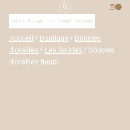
Aller
0
Ouvrir/fermer
au
Accueil
Boutique
Contact
Newsletter
le
menu
contenu
Accueil
/
Boutique
/
Boucles
enfant
d'oreilles
/
Les fleuries
/
Boucles
d’oreilles fleur2