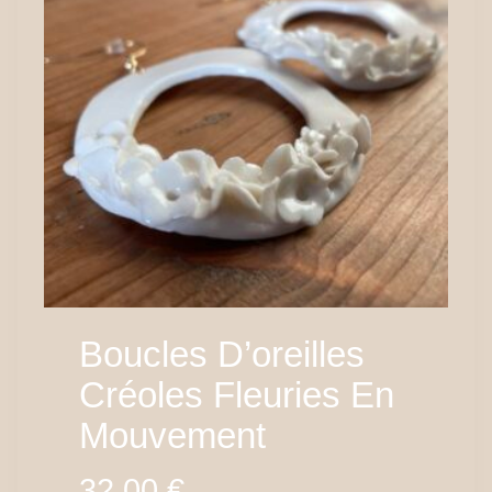
Boucles D’oreilles
Créoles Fleuries En
Mouvement
32,00
€