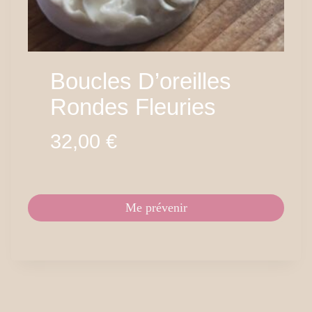
Boucles D’oreilles
Rondes Fleuries
32,00
€
Me prévenir