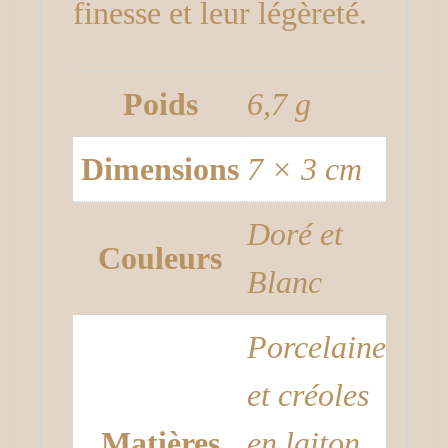
finesse et leur légèreté.
Poids
6,7 g
Dimensions
7 × 3 cm
Doré et
Couleurs
Blanc
Porcelaine
et créoles
Matières
en laiton